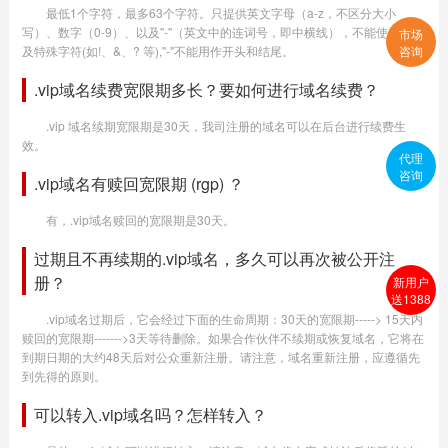
最低1个字符，最多63个字符。只提供英文字母（a-z，不区分大小
写）、数字（0-9）、以及"-"（英文中的连词号，即中横线），不能使用空格
市场
及特殊字符(如!、&、? 等),"-"不能用作开头和结尾。
咨询
.vip域名续费宽限期多长？要如何进行域名续费？
.vip 域名续期宽限期是30天，我司注册的域名可以在后台进行续费生
效。
代理
咨询
.vip域名有赎回宽限期 (rgp) ？
有，.vip域名赎回的宽限期是30天。
过期且不再续期的.vip域名，多久可以再次被公开注
册？
新用户
送1388
.vip域名过期后，它会经过下面的生命周期：30天的宽限期-----> 15天内
赎回的宽限期------->3天等待删除。如果合作伙伴不续期或恢复域名，它将在
到期日期的大约48天后对公众重新注册。请注意，域名重新注册，应遵循先
到先得的原则。
可以转入.vip域名吗？怎样转入？