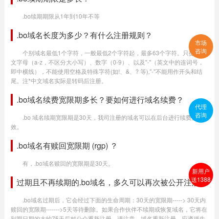
.bo续期期限从1年到10年不等
.bo域名长度为多少？有什么注册规则？
市场
咨询
个别域名最低1个字符，一般最低2个字符起，最多63个字符。只提供英
文字母（a-z，不区分大小写）、数字（0-9）、以及"-"（英文中的连词号，
即中横线），不能使用空格及特殊字符(如!、&、? 等),"-"不能用作开头和结
尾。注*中文域名实际是转码后注册。
.bo域名续费宽限期多长？要如何进行域名续费？
代理
咨询
.bo 域名续期宽限期是30天，我司注册的域名可以在后台进行续费生
效。
.bo域名有赎回宽限期 (rgp) ？
有，.bo域名赎回的宽限期是30天。
新用户
送1388
过期且不再续期的.bo域名，多久可以再次被公开注册？
.bo域名过期后，它会经过下面的生命周期：30天的宽限期-----> 30天内
赎回的宽限期------->5天等待删除。如果合作伙伴不续期或恢复域名，它将在
到期日期的大约75天后对公众重新注册。请注意，域名重新注册，应遵循先