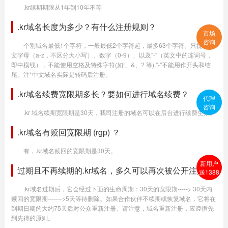
.kr续期期限从1年到10年不等
.kr域名长度为多少？有什么注册规则？
市场
咨询
个别域名最低1个字符，一般最低2个字符起，最多63个字符。只提供英
文字母（a-z，不区分大小写）、数字（0-9）、以及"-"（英文中的连词号，
即中横线），不能使用空格及特殊字符(如!、&、? 等),"-"不能用作开头和结
尾。注*中文域名实际是转码后注册。
.kr域名续费宽限期多长？要如何进行域名续费？
代理
咨询
.kr 域名续期宽限期是30天，我司注册的域名可以在后台进行续费生效。
.kr域名有赎回宽限期 (rgp) ？
有，.kr域名赎回的宽限期是30天。
新用户
过期且不再续期的.kr域名，多久可以再次被公开注册？
送1388
.kr域名过期后，它会经过下面的生命周期：30天的宽限期-----> 30天内
赎回的宽限期------->5天等待删除。如果合作伙伴不续期或恢复域名，它将在
到期日期的大约75天后对公众重新注册。请注意，域名重新注册，应遵循先
到先得的原则。