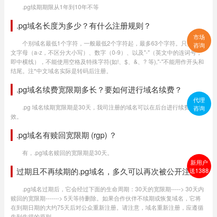
.pg续期期限从1年到10年不等
.pg域名长度为多少？有什么注册规则？
市场
个别域名最低1个字符，一般最低2个字符起，最多63个字符。只提供英
咨询
文字母（a-z，不区分大小写）、数字（0-9）、以及"-"（英文中的连词号，
即中横线），不能使用空格及特殊字符(如!、$、&、? 等),"-"不能用作开头和
结尾。注*中文域名实际是转码后注册。
.pg域名续费宽限期多长？要如何进行域名续费？
代理
.pg 域名续期宽限期是30天，我司注册的域名可以在后台进行续费生
咨询
效。
.pg域名有赎回宽限期 (rgp) ？
有，.pg域名赎回的宽限期是30天。
新用户
过期且不再续期的.pg域名，多久可以再次被公开注册？
送1388
.pg域名过期后，它会经过下面的生命周期：30天的宽限期-----> 30天内
赎回的宽限期-------> 5天等待删除。如果合作伙伴不续期或恢复域名，它将
在到期日期的大约75天后对公众重新注册。请注意，域名重新注册，应遵循
先到先得的原则。