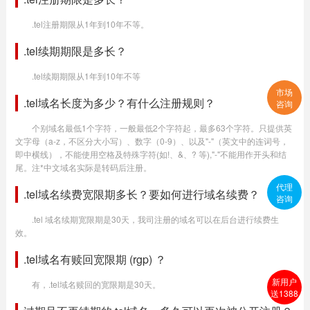
.tel注册期限从1年到10年不等。
.tel续期期限是多长？
.tel续期期限从1年到10年不等
市场
.tel域名长度为多少？有什么注册规则？
咨询
个别域名最低1个字符，一般最低2个字符起，最多63个字符。只提供英
文字母（a-z，不区分大小写）、数字（0-9）、以及"-"（英文中的连词号，
即中横线），不能使用空格及特殊字符(如!、&、? 等),"-"不能用作开头和结
尾。注*中文域名实际是转码后注册。
代理
.tel域名续费宽限期多长？要如何进行域名续费？
咨询
.tel 域名续期宽限期是30天，我司注册的域名可以在后台进行续费生
效。
.tel域名有赎回宽限期 (rgp) ？
新用户
有，.tel域名赎回的宽限期是30天。
送1388