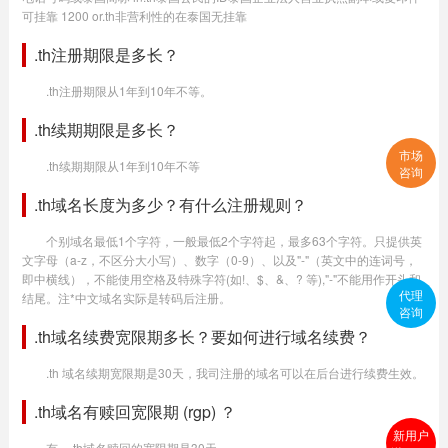
可挂靠 1200 or.th非营利性的在泰国无挂靠
.th注册期限是多长？
.th注册期限从1年到10年不等。
.th续期期限是多长？
市场
.th续期期限从1年到10年不等
咨询
.th域名长度为多少？有什么注册规则？
个别域名最低1个字符，一般最低2个字符起，最多63个字符。只提供英
文字母（a-z，不区分大小写）、数字（0-9）、以及"-"（英文中的连词号，
即中横线），不能使用空格及特殊字符(如!、$、&、? 等),"-"不能用作开头和
代理
结尾。注*中文域名实际是转码后注册。
咨询
.th域名续费宽限期多长？要如何进行域名续费？
.th 域名续期宽限期是30天，我司注册的域名可以在后台进行续费生效。
.th域名有赎回宽限期 (rgp) ？
新用户
有，.th域名赎回的宽限期是30天。