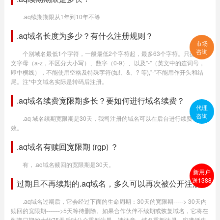
.aq续期期限从1年到10年不等
.aq域名长度为多少？有什么注册规则？
市场
咨询
个别域名最低1个字符，一般最低2个字符起，最多63个字符。只提供英
文字母（a-z，不区分大小写）、数字（0-9）、以及"-"（英文中的连词号，
即中横线），不能使用空格及特殊字符(如!、&、? 等),"-"不能用作开头和结
尾。注*中文域名实际是转码后注册。
.aq域名续费宽限期多长？要如何进行域名续费？
代理
咨询
.aq 域名续期宽限期是30天，我司注册的域名可以在后台进行续费生
效。
.aq域名有赎回宽限期 (rgp) ？
有，.aq域名赎回的宽限期是30天。
新用户
送1388
过期且不再续期的.aq域名，多久可以再次被公开注册？
.aq域名过期后，它会经过下面的生命周期：30天的宽限期-----> 30天内
赎回的宽限期------->5天等待删除。如果合作伙伴不续期或恢复域名，它将在
到期日期的大约75天后对公众重新注册。请注意，域名重新注册，应遵循先