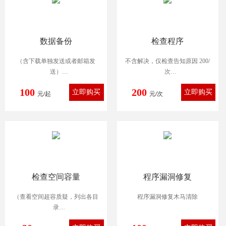
数据备份
检查程序
（含下载单独发送或者邮箱发
不含解决，仅检查告知原因 200/
送）
次
300M以内 100元/301~500M 200
包含解决 300元/次
100
200
元/起
元
元/次
500M以上 300元
检查空间容量
程序漏洞修复
（查看空间超容质疑，列出各目
程序漏洞修复木马清除
录
占容量分配）