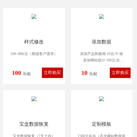
样式修改
添加数据
100~800/次（根据客户需求）
添加产品和新闻 10元/个/条
添加网站统计 100元/次
添加上传图片 20元/张
100
10
元/起
上传logo（不含制作） 50元/次
元/起
制作logo并上传 300元/次
宝盒数据恢复
定制模板
宝盒数据恢复（7天之内）
1500元起步（不含网站数据添