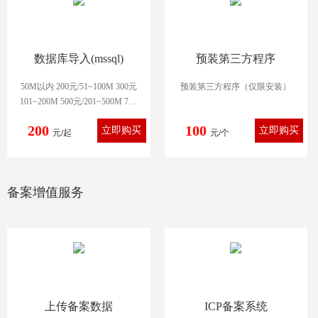
数据库导入(mssql)
预装第三方程序
50M以内 200元/51~100M 300元
预装第三方程序（仅限安装）
101~200M 500元/201~500M 700
元
200
100
501~999M 900元
元/起
元/个
备案增值服务
上传备案数据
ICP备案系统