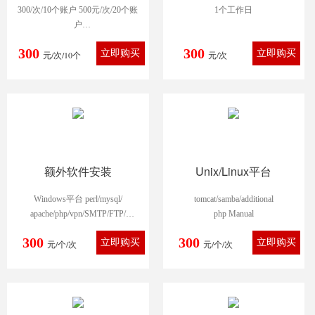
300/次/10个账户 500元/次/20个账
1个工作日
户
700元/次/50个账户 （仅限
300
300
元/次/10个
windows系统）
元/次
额外软件安装
Unix/Linux平台
Windows平台 perl/mysql/
tomcat/samba/additional
apache/php/vpn/SMTP/FTP/
php Manual
IIS/IIS相关组件
300
300
元/个/次
元/个/次