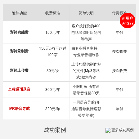
附加功能
收费标准
简单说明
付费标准
新用户
送1388
客户拨打您的400
彩铃功能费
150元/年
电话等待时听到的
年付
等待声
150元/次(不超过
由专业播音主持、
彩铃录制费
按次收费
100字)
专业录音棚制作
上传您提供制作好
彩铃上传费
30元/次
的文件(Mp3等格
按次收费
式)做为彩铃
不限时长,所有通
全程通话录音
300元/年
年付
话录音保留30天
一层语音导航(开
IVR语音导航
320元/年
通语音导航赠送彩
年付
铃功能费)
成功案例
更多成功案例