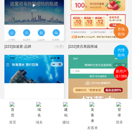
市场
咨询
[223]加速窝-品牌
[222]类百果园商城
[免费]
[免费]
代理
咨询
新用户
送1388
[221]潜水俱乐部
[219]婴儿用品
[免费]
[免费]
首页
域名
建站
登录
友客来